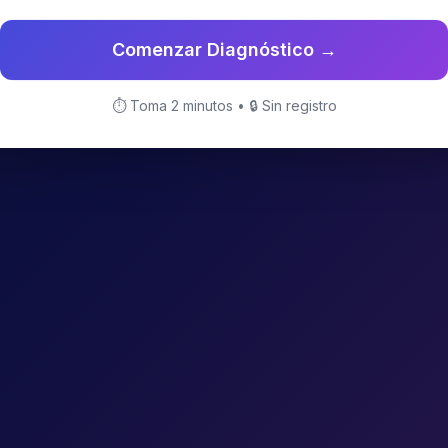
Comenzar Diagnóstico →
⏱ Toma 2 minutos • 🔒 Sin registro